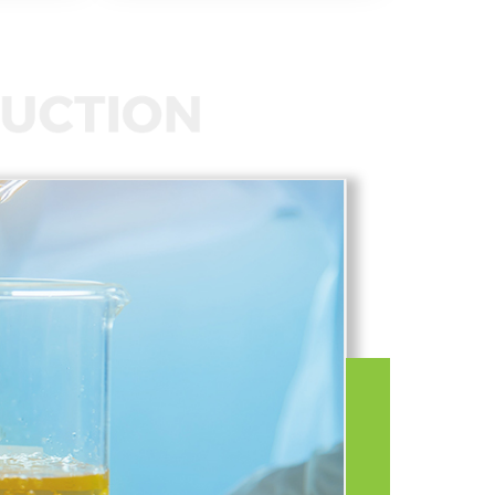
Recycl
폐우레탄폼을 
자세히