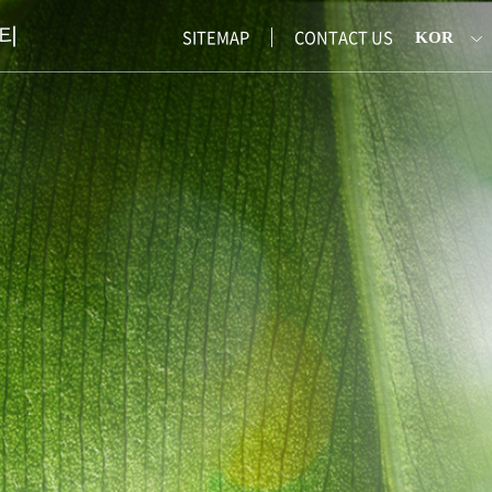
티
SITEMAP
CONTACT US
KOR
ENG